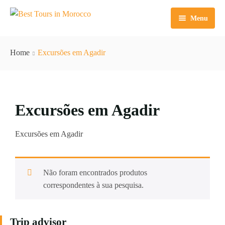
Menu
Início
Home
Excursões em Agadir
Excursões
Circuitos
Excursões de um dia em Marrakech
Excursões em Agadir
Sahara Agafay
Excursões de um dia em Casablanca
Tours Tânger
Sobre nós
Excursões de um dia em Fez
Tours Fes
Excursões em Agadir
Excursões de um dia em Agadir
Tours Agadir
Não foram encontrados produtos
Tours Essaouira
correspondentes à sua pesquisa.
Tours Marrakech
Trip advisor