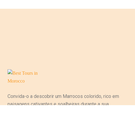
Convida-o a descobrir um Marrocos colorido, rico em
paisagens cativantes e soalheiras durante a sua
estadia, evocando a variedade cultural e artesanal do
país, perpetuando assim tradições ancestrais. Entre
majestosas montanhas do Atlas, praias magníficas ao