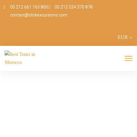
00 212 661 165 800
00 212 524 370 878
contact@clickexcursions.com
EUR