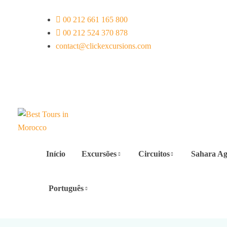
00 212 661 165 800
00 212 524 370 878
contact@clickexcursions.com
EUR
Início
Excursões
Circuitos
Sahara Ag
Português