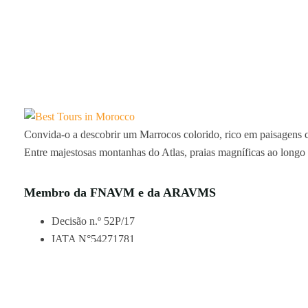
Convida-o a descobrir um Marrocos colorido, rico em paisagens cat
Entre majestosas montanhas do Atlas, praias magníficas ao longo do
Membro da FNAVM e da ARAVMS
Decisão n.º 52P/17
IATA N°54271781
Pagamentos garantidos por PAYZONE, CMI, VISA, MC