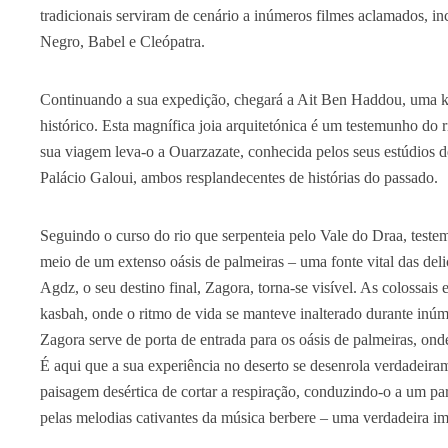
tradicionais serviram de cenário a inúmeros filmes aclamados,
Negro, Babel e Cleópatra.
Continuando a sua expedição, chegará a Ait Ben Haddou, uma ka
histórico. Esta magnífica joia arquitetónica é um testemunho do 
sua viagem leva-o a Ouarzazate, conhecida pelos seus estúdios 
Palácio Galoui, ambos resplandecentes de histórias do passado.
Seguindo o curso do rio que serpenteia pelo Vale do Draa, test
meio de um extenso oásis de palmeiras – uma fonte vital das deli
Agdz, o seu destino final, Zagora, torna-se visível. As colossai
kasbah, onde o ritmo de vida se manteve inalterado durante inúm
Zagora serve de porta de entrada para os oásis de palmeiras, ond
É aqui que a sua experiência no deserto se desenrola verdadeir
paisagem desértica de cortar a respiração, conduzindo-o a um 
pelas melodias cativantes da música berbere – uma verdadeira ime