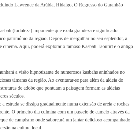
 incluindo Lawrence da Arábia, Hidalgo, O Regresso do Garanhão
sbah (fortaleza) imponente que exala grandeza e significado
rico património da região. Depois de mergulhar no seu esplendor, a
de cinema. Aqui, poderá explorar o famoso Kasbah Taourirt e o antigo
emunhará a visão hipnotizante de numerosos kasbahs aninhados no
ciosas tâmaras da região. Ao aventurar-se para além da aldeia de
s estruturas de adobe que pontuam a paisagem formam as aldeias
eros séculos.
e a estrada se dissipa gradualmente numa extensão de areia e rochas.
amente. O primeiro dia culmina com um passeio de camelo através da
parque de campismo onde saboreará um jantar delicioso acompanhado
rsão na cultura local.