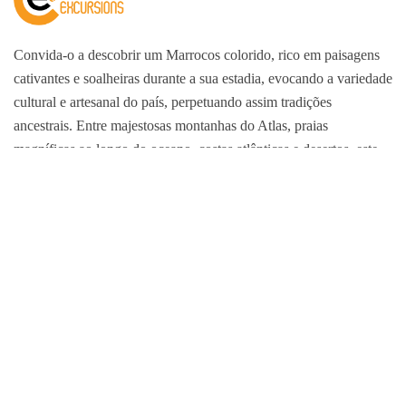
Convida-o a descobrir um Marrocos colorido, rico em paisagens
cativantes e soalheiras durante a sua estadia, evocando a variedade
cultural e artesanal do país, perpetuando assim tradições
ancestrais. Entre majestosas montanhas do Atlas, praias
magníficas ao longo do oceano, costas atlânticas e desertos, este
país tem muitas riquezas que agradam aos turistas que fizeram
deste país o seu destino.
Membro da FNAVM e da ARAVMS
Decisão n.º 52P/17
IATA N°54271781
Pagamentos garantidos por PAYZONE, CMI, VISA, MC