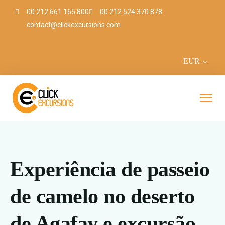
00 212 661 165 800
00 212 524 370 878
contact@clickexcursions.com
EUR
Experiência de passeio
de camelo no deserto
de Agafay e excursão